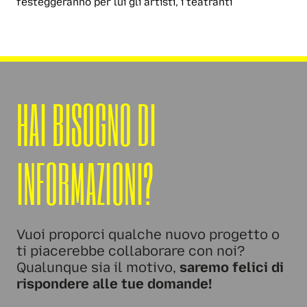
festeggeranno per lui gli artisti, i teatranti
HAI BISOGNO DI
INFORMAZIONI?
Vuoi proporci qualche nuovo progetto o
ti piacerebbe collaborare con noi?
Qualunque sia il motivo,
saremo felici di
rispondere alle tue domande!