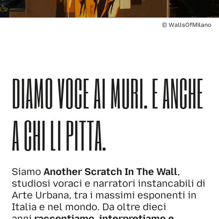
© WallsOfMilano
Slide 3 of 11
DIAMO VOCE AI MURI. E ANCHE
A CHI LI PITTA.
Siamo
Another Scratch In The Wall
,
studiosi voraci e narratori instancabili di
Arte Urbana, tra i massimi esponenti in
Italia e nel mondo. Da oltre dieci
anni
raccontiamo, interpretiamo e