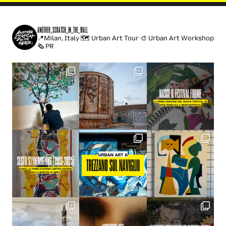
another_scratch_in_the_wall
📍Milan, Italy
🗺 Urban Art Tour
🎨 Urban Art Workshop
🗞️ PR