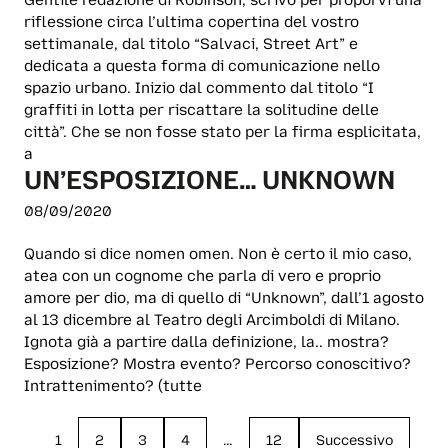
Gentile redazione di Robinson, scrivo per proporvi una
riflessione circa l’ultima copertina del vostro
settimanale, dal titolo “Salvaci, Street Art” e
dedicata a questa forma di comunicazione nello
spazio urbano. Inizio dal commento dal titolo “I
graffiti in lotta per riscattare la solitudine delle
città”. Che se non fosse stato per la firma esplicitata,
a
UN’ESPOSIZIONE… UNKNOWN
08/09/2020
Quando si dice nomen omen. Non è certo il mio caso,
atea con un cognome che parla di vero e proprio
amore per dio, ma di quello di “Unknown”, dall’1 agosto
al 13 dicembre al Teatro degli Arcimboldi di Milano.
Ignota già a partire dalla definizione, la.. mostra?
Esposizione? Mostra evento? Percorso conoscitivo?
Intrattenimento? (tutte
1
2
3
4
…
12
Successivo