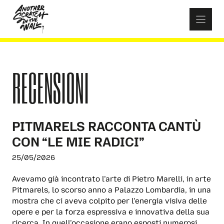
Skip
to
content
RECENSIONI
PITMARELS RACCONTA CANTÙ
CON “LE MIE RADICI”
25/05/2026
Avevamo già incontrato l’arte di Pietro Marelli, in arte
Pitmarels, lo scorso anno a Palazzo Lombardia, in una
mostra che ci aveva colpito per l’energia visiva delle
opere e per la forza espressiva e innovativa della sua
ricerca. In quell’occasione erano esposti numerosi