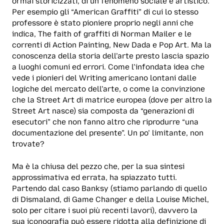
ormai storicizzati, di un fenomeno sociale e artistico.
Per esempio gli “American Graffiti” di cui lo stesso
professore è stato pioniere proprio negli anni che
indica,
The faith of graffiti
di Norman Mailer e le
correnti di Action Painting, New Dada e Pop Art. Ma la
conoscenza della storia dell’arte presto lascia spazio
a luoghi comuni ed errori. Come l’infondata idea che
vede i pionieri del Writing americano lontani dalle
logiche del mercato dell’arte, o come la convinzione
che la Street Art di matrice europea (dove per altro la
Street Art nasce) sia composta da “generazioni di
esecutori” che non fanno altro che riprodurre “una
documentazione del presente”. Un po’ limitante, non
trovate?
Ma è la chiusa del pezzo che, per la sua sintesi
approssimativa ed errata, ha spiazzato tutti.
Partendo dal caso Banksy (stiamo parlando di quello
di Dismaland, di Game Changer e della Louise Michel,
solo per citare i suoi più recenti lavori), davvero la
sua iconografia può essere ridotta alla definizione di