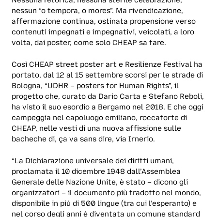
Nessuna retorica, nessuna sterile celebrazione,
nessun “o tempora, o mores”. Ma rivendicazione,
affermazione continua, ostinata propensione verso
contenuti impegnati e impegnativi, veicolati, a loro
volta, dai poster, come solo CHEAP sa fare.
Così CHEAP street poster art e Resilienze Festival ha
portato, dal 12 al 15 settembre scorsi per le strade di
Bologna, “UDHR – posters for Human Rights”, il
progetto che, curato da Dario Carta e Stefano Reboli,
ha visto il suo esordio a Bergamo nel 2018. E che oggi
campeggia nel capoluogo emiliano, roccaforte di
CHEAP, nelle vesti di una nuova affissione sulle
bacheche di, ça va sans dire, via Irnerio.
“La Dichiarazione universale dei diritti umani,
proclamata il 10 dicembre 1948 dall’Assemblea
Generale delle Nazione Unite, è stato – dicono gli
organizzatori – il documento più tradotto nel mondo,
disponibile in più di 500 lingue (tra cui l’esperanto) e
nel corso degli anni è diventata un comune standard