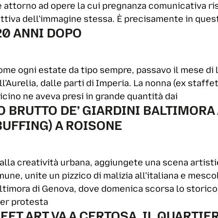
e attorno ad opere la cui pregnanza comunicativa ri
ettiva dell’immagine stessa. È precisamente in ques
20 ANNI DOPO
come ogni estate da tipo sempre, passavo il mese di 
l’Aurelia, dalle parti di Imperia. La nonna (ex staffet
 ricino ne aveva presi in grande quantità dai
 BRUTTO DE’ GIARDINI BALTIMORA 
 BUFFING) A ROISONE
 alla creatività urbana, aggiungete una scena artis
une, unite un pizzico di malizia all’italiana e mesc
 Baltimora di Genova, dove domenica scorsa lo stori
er protesta
EET ART VA A CERTOSA, IL QUARTIE