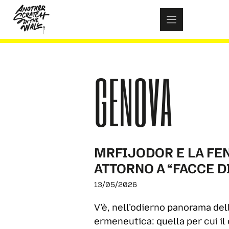
Skip
to
content
GENOVA
MRFIJODOR E LA FE
ATTORNO A “FACCE D
13/05/2026
V’è, nell’odierno panorama dell
ermeneutica: quella per cui il