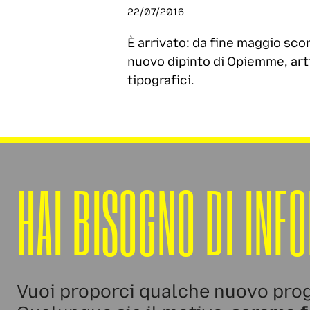
22/07/2016
È arrivato: da fine maggio sc
nuovo dipinto di Opiemme, arti
tipografici.
HAI BISOGNO DI INF
Vuoi proporci qualche nuovo prog