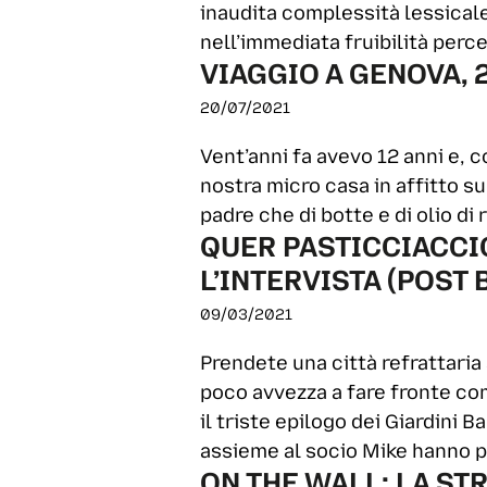
inaudita complessità lessical
nell’immediata fruibilità perc
VIAGGIO A GENOVA, 
20/07/2021
Vent’anni fa avevo 12 anni e, 
nostra micro casa in affitto sul
padre che di botte e di olio di
QUER PASTICCIACCIO
L’INTERVISTA (POST
09/03/2021
Prendete una città refrattaria
poco avvezza a fare fronte com
il triste epilogo dei Giardini
assieme al socio Mike hanno p
ON THE WALL: LA STR