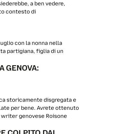
siederebbe, a ben vedere,
to contesto di
luglio con la nonna nella
ta partigiana, figlia di un
A GENOVA:
tica storicamente disgregata e
olate per bene. Avrete ottenuto
co writer genovese Roisone
RE COLPITO DAL