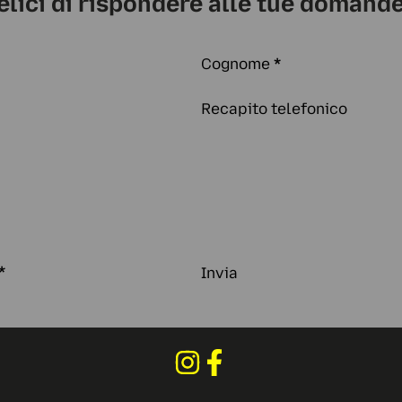
elici di rispondere alle tue domande
Cognome
*
Recapito telefonico
*
Invia