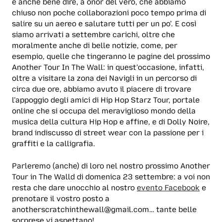
è anche bene dire, a onor del vero, che abbiamo
chiuso non poche collaborazioni poco tempo prima di
salire su un aereo e salutare tutti per un po’. E così
siamo arrivati a settembre carichi, oltre che
moralmente anche di belle notizie, come, per
esempio, quelle che tingeranno le pagine del prossimo
Another Tour In The Wall: in quest’occasione, infatti,
oltre a visitare la zona dei Navigli in un percorso di
circa due ore, abbiamo avuto il piacere di trovare
l’appoggio degli amici di Hip Hop Starz Tour, portale
online che si occupa del meraviglioso mondo della
musica della cultura Hip Hop e affine, e di Dolly Noire,
brand indiscusso di street wear con la passione per i
graffiti e la calligrafia.
Parleremo (anche) di loro nel nostro prossimo Another
Tour in The Walld di domenica 23 settembre: a voi non
resta che dare unocchio al nostro
evento Facebook
e
prenotare il vostro posto a
anotherscratchinthewall@gmail.com… tante belle
sorprese vi aspettano!