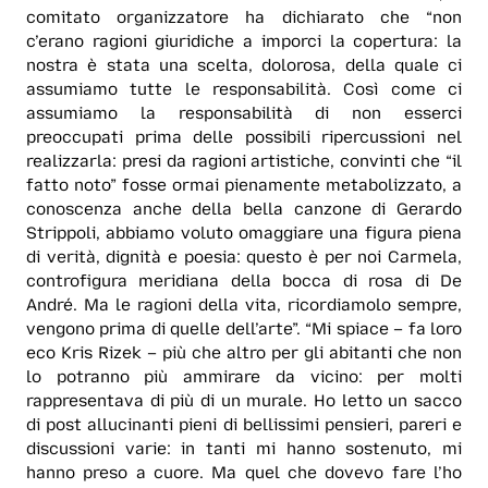
comitato organizzatore ha dichiarato che “non
c’erano ragioni giuridiche a imporci la copertura: la
nostra è stata una scelta, dolorosa, della quale ci
assumiamo tutte le responsabilità. Così come ci
assumiamo la responsabilità di non esserci
preoccupati prima delle possibili ripercussioni nel
realizzarla: presi da ragioni artistiche, convinti che “il
fatto noto” fosse ormai pienamente metabolizzato, a
conoscenza anche della bella canzone di Gerardo
Strippoli, abbiamo voluto omaggiare una figura piena
di verità, dignità e poesia: questo è per noi Carmela,
controfigura meridiana della bocca di rosa di De
André. Ma le ragioni della vita, ricordiamolo sempre,
vengono prima di quelle dell’arte”. “Mi spiace – fa loro
eco Kris Rizek – più che altro per gli abitanti che non
lo potranno più ammirare da vicino: per molti
rappresentava di più di un murale. Ho letto un sacco
di post allucinanti pieni di bellissimi pensieri, pareri e
discussioni varie: in tanti mi hanno sostenuto, mi
hanno preso a cuore. Ma quel che dovevo fare l’ho