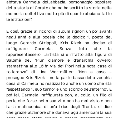
abitava Carmela dell’abbazia, personaggio popolare
della storia di Corato che ne ha scritto la storia nella
memoria collettiva molto più di quanto abbiano fatto
le istituzioni”.
E così, grazie ai ricordi di alcuni signori un po’ avanti
negli anni e alla poesia che le dedicò il poeta del
luogo Gerardo Strippoli, Kris Rizek ha deciso di
raffigurare Carmela. Senza foto che la
rappresentassero, l’artista si è rifatto alla figura di
Salomè del “Film d’amore e d’anarchia ovvero:
stamattina alle 10 in via dei Fiori nella nota casa di
tolleranza” di Lina Wertmüller: “Non a caso –
prosegue Kris Rizek – nella parte bassa della vecchia
casa di Carmela ho realizzato anche un uomo che sta
“aspettando il suo turno” e uno scorcio dell’interno”. E
poi lei, Carmela, raffigurata con, al collo, un filo di
perle che forse nella sua vita non ha mai visto e con
l’aria malinconica di un’attrice degli Trenta: si dice
che grazie all’amore che donava agli americani la sua