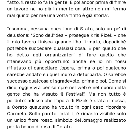
fatto, il resto lo fa la gente. E poi ancor prima di finire
un lavoro ne ho già in mente un altro non mi fermo
mai quindi per me una volta finito è già storia”.
Insomma, nessuna questione di Stato, solo un po’ di
delusione: “Sono dell’idea – prosegue Kris Rizek – che
il mio lavoro finisca quando l’ho firmato, dopodiché
potrebbe succedere qualsiasi cosa. È per quello che
ho detto agli organizzatori di fare quello che
ritenevano più opportuno: anche se io mi fossi
rifiutato di cancellare l’opera, prima o poi qualcuno
sarebbe andato su quel muro a deturparla. O sarebbe
successo qualcosa di sgradevole, prima o poi. Come si
dice, oggi vivrà per sempre nel web e nel cuore della
gente che ha vissuto il Festival”. Ma non tutto è
perduto: adesso che l’opera di Rizek è stata rimossa,
a Corato qualcuno ha voluto in ogni caso ricordare
Carmela. Sulla parete, infatti, è rimasto visibile solo
un unico fiore rosso, simbolo dell’omaggio realizzato
per la bocca di rosa di Corato.