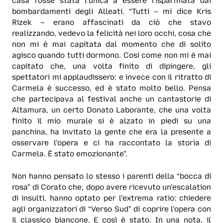
casa fosse stata l’unica a essere risparmiata dai
bombardamenti degli Alleati. “Tutti – mi dice Kris
Rizek – erano affascinati da ciò che stavo
realizzando, vedevo la felicità nei loro occhi, cosa che
non mi è mai capitata dal momento che di solito
agisco quando tutti dormono. Così come non mi è mai
capitato che, una volta finito di dipingere, gli
spettatori mi applaudissero: e invece con il ritratto di
Carmela è successo, ed è stato molto bello. Pensa
che partecipava al festival anche un cantastorie di
Altamura, un certo Donato Laborante, che una volta
finito il mio murale si è alzato in piedi su una
panchina, ha invitato la gente che era la presente a
osservare l’opera e ci ha raccontato la storia di
Carmela. È stato emozionante”.
Non hanno pensato lo stesso i parenti della “bocca di
rosa” di Corato che, dopo avere ricevuto un’escalation
di insulti, hanno optato per l’extrema ratio: chiedere
agli organizzatori di “Verso Sud” di coprire l’opera con
il classico biancone. E così è stato. In una nota, il