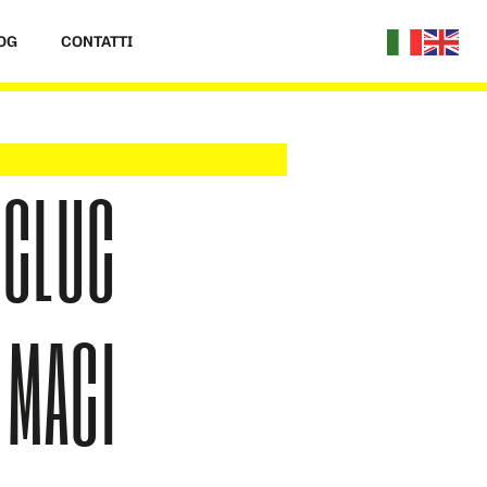
OG
CONTATTI
MCLUC
 MACI