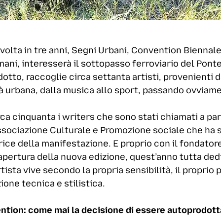
volta in tre anni, Segni Urbani, Convention Biennale
mani, interesserà il sottopasso ferroviario del Ponte
tto, raccoglie circa settanta artisti, provenienti d
tà urbana, dalla musica allo sport, passando ovviamen
rca cinquanta i writers che sono stati chiamati a pa
associazione Culturale e Promozione sociale che ha 
ice della manifestazione. E proprio con il fondatore
apertura della nuova edizione, quest’anno tutta dedic
ista vive secondo la propria sensibilità, il proprio 
ione tecnica e stilistica.
ntion: come mai la decisione di essere autoprodott