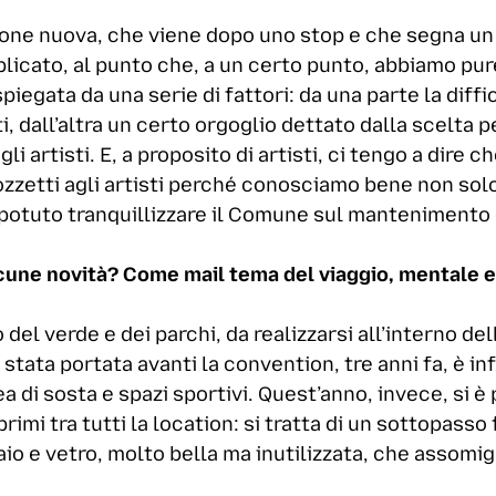
zione nuova, che viene dopo uno stop e che segna un
riplicato, al punto che, a un certo punto, abbiamo pu
piegata da una serie di fattori: da una parte la diffi
ati, dall’altra un certo orgoglio dettato dalla scelta p
li artisti. E, a proposito di artisti, ci tengo a dire
zzetti agli artisti perché conosciamo bene non solo
potuto tranquillizzare il Comune sul mantenimento
lcune novità? Come mail tema del viaggio, mentale e
 del verde e dei parchi, da realizzarsi all’interno de
è stata portata avanti la convention, tre anni fa, è i
 di sosta e spazi sportivi. Quest’anno, invece, si è
primi tra tutti la location: si tratta di un sottopass
io e vetro, molto bella ma inutilizzata, che assomigl