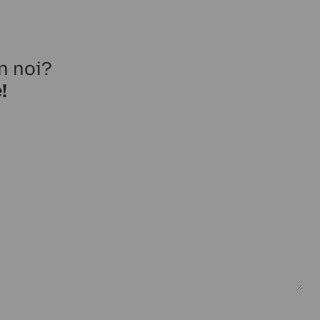
n noi?
!