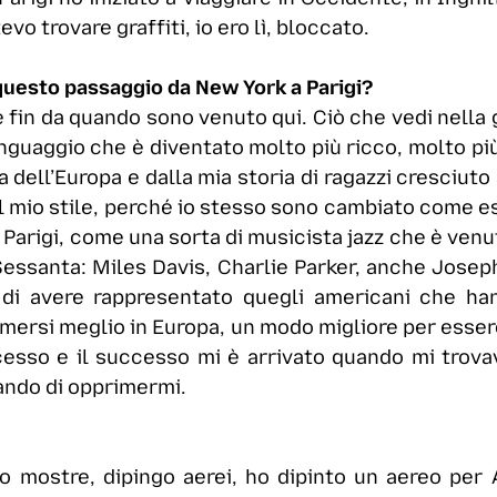
vo trovare graffiti, io ero lì, bloccato.
 questo passaggio da New York a Parigi?
le fin da quando sono venuto qui. Ciò che vedi nella g
inguaggio che è diventato molto più ricco, molto più
 dell’Europa e dalla mia storia di ragazzi cresciuto
il mio stile, perché io stesso sono cambiato come 
 Parigi, come una sorta di musicista jazz che è venut
essanta: Miles Davis, Charlie Parker, anche Joseph
di avere rappresentato quegli americani che ha
mersi meglio in Europa, un modo migliore per esser
esso e il successo mi è arrivato quando mi trovavo
ando di opprimermi.
o mostre, dipingo aerei, ho dipinto un aereo per 