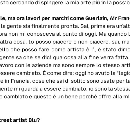
sto cercando di spingere la mia arte più in là possib
ale, ma ora lavori per marchi come Guerlain, Air Fra
la gente sia finalmente pronta. Sai, prima era un’a
ora non mi conosceva al punto di oggi. Ma quando l
’altra cosa. Io posso piacere o non piacere, sai, ma
quello che posso fare come artista è lì, è stato di
gente sa che se dici qualcosa alla fine verrà fatta
lavoro con le aziende ma sono sempre lo stesso artis
sere cambiato. È come dire: oggi ho avuto la “legion
 in Francia, cose che sai di solito sono usate per l
 gente mi guarda a essere cambiato: io sono la stessa
re cambiato e questo è un bene perché offre alla mi
treet artist Blu?