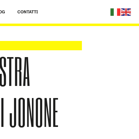
OG
CONTATTI
STRA
DI JONONE