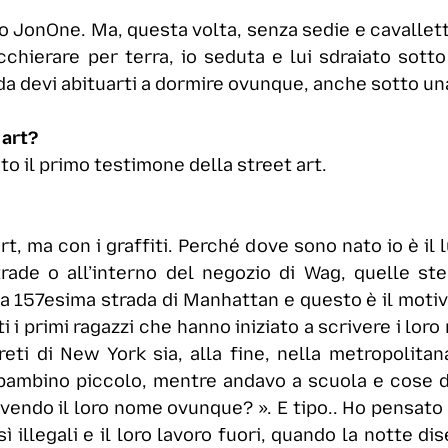
to JonOne. Ma, questa volta, senza sedie e cavallet
cchierare per terra, io seduta e lui sdraiato sott
a devi abituarti a dormire ovunque, anche sotto una
 art?
to il primo testimone della street art.
rt, ma con i graffiti. Perché dove sono nato io è il lu
rade o all’interno del negozio di Wag, quelle ste
la 157esima strada di Manhattan e questo è il motiv
 i primi ragazzi che hanno iniziato a scrivere i lor
areti di New York sia, alla fine, nella metropolita
 bambino piccolo, mentre andavo a scuola e cose de
vendo il loro nome ovunque? ». E tipo.. Ho pensato
ì illegali e il loro lavoro fuori, quando la notte di