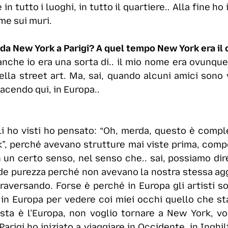
n tutto i luoghi, in tutto il quartiere.. Alla fine ho 
ome sui muri.
da New York a Parigi? A quel tempo New York era il ce
e anche io era una sorta di.. il mio nome era ovunqu
 della street art. Ma, sai, quando alcuni amici son
acendo qui, in Europa..
 li ho visti ho pensato: “Oh, merda, questo è comp
”, perché avevano strutture mai viste prima, compos
n un certo senso, nel senso che.. sai, possiamo di
de purezza perché non avevano la nostra stessa agg
ersando. Forse è perché in Europa gli artisti sono 
o in Europa per vedere coi miei occhi quello che 
sta è l’Europa, non voglio tornare a New York, vog
igi ho iniziato a viaggiare in Occidente, in Inghilte