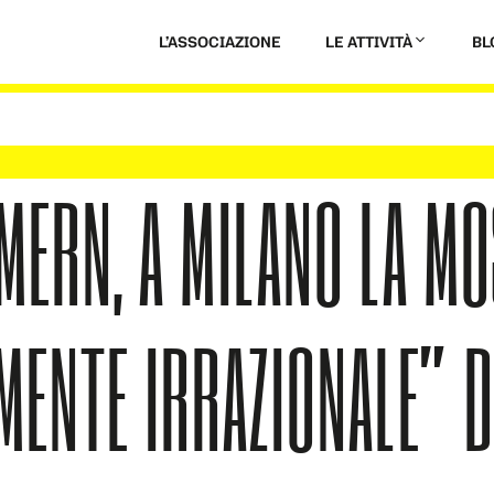
L’ASSOCIAZIONE
LE ATTIVITÀ
BL
ERN, A MILANO LA MO
MENTE IRRAZIONALE” 