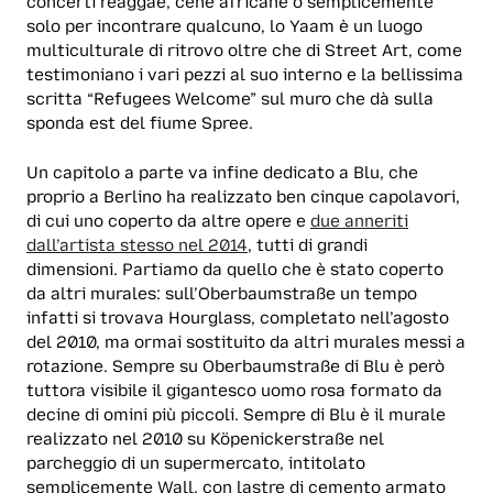
concerti reaggae, cene africane o semplicemente
solo per incontrare qualcuno, lo Yaam è un luogo
multiculturale di ritrovo oltre che di Street Art, come
testimoniano i vari pezzi al suo interno e la bellissima
scritta “Refugees Welcome” sul muro che dà sulla
sponda est del fiume Spree.
Un capitolo a parte va infine dedicato a Blu, che
proprio a Berlino ha realizzato ben cinque capolavori,
di cui uno coperto da altre opere e
due anneriti
dall’artista stesso nel 2014
, tutti di grandi
dimensioni. Partiamo da quello che è stato coperto
da altri murales: sull’Oberbaumstraße un tempo
infatti si trovava Hourglass, completato nell’agosto
del 2010, ma ormai sostituito da altri murales messi a
rotazione. Sempre su Oberbaumstraße di Blu è però
tuttora visibile il gigantesco uomo rosa formato da
decine di omini più piccoli. Sempre di Blu è il murale
realizzato nel 2010 su Köpenickerstraße nel
parcheggio di un supermercato, intitolato
semplicemente Wall, con lastre di cemento armato