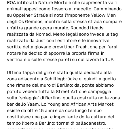
ROA intitolata Nature Morte e che rappresenta vari
animali appesi come fossero al macello. Camminando
su Oppelner Straße si nota l’imponente Yellow Men
degli Os Gemeos, mentre sulla stessa strada compare
un’altra grande opera murale, Rounded Heads,
realizzata da Nomad. Meno legali sono invece le tag
realizzate da Just con l’estintore e le innovative
scritte della giovane crew Uber Fresh, che per farsi
notare ha deciso di apporre la propria firma in
verticale e sulle stesse pareti su cui lavora la 1UP.
Ultima tappa del giro è stata quella dedicata alla
zona adiacente a Schillingbrücke e, quindi, a quello
che rimane del muro di Berlino: dal ponte abbiamo
potuto vedere tutta la Street Art che campeggia
sulla “spiaggia” di Berlino, quella costruita nella zona
bar dello Yaam. Lo Young and African Arts Market
esiste da oltre 15 anni e da così lungo tempo
costituisce una parte importante della cultura del
tempo libero a Berlino: tornei di pallacanestro,