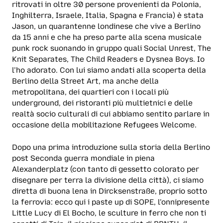
ritrovati in oltre 30 persone provenienti da Polonia,
Inghilterra, Israele, Italia, Spagna e Francia) è stata
Jason, un quarantenne londinese che vive a Berlino
da 15 anni e che ha preso parte alla scena musicale
punk rock suonando in gruppo quali Social Unrest, The
Knit Separates, The Child Readers e Dysnea Boys. Io
l’ho adorato. Con lui siamo andati alla scoperta della
Berlino della Street Art, ma anche della
metropolitana, dei quartieri con i locali più
underground, dei ristoranti più multietnici e delle
realtà socio culturali di cui abbiamo sentito parlare in
occasione della mobilitazione Refugees Welcome.
Dopo una prima introduzione sulla storia della Berlino
post Seconda guerra mondiale in piena
Alexanderplatz (con tanto di gessetto colorato per
disegnare per terra la divisione della città), ci siamo
diretta di buona lena in Dircksenstraße, proprio sotto
la ferrovia: ecco qui i paste up di SOPE, l’onnipresente
Little Lucy di El Bocho, le sculture in ferro che non ti