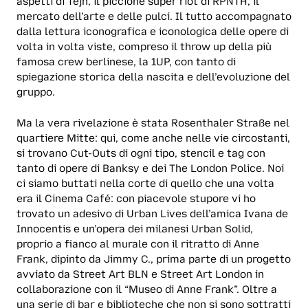
aspetti di Tejn, il piccione super riot di RPNTH, il
mercato dell’arte e delle pulci. Il tutto accompagnato
dalla lettura iconografica e iconologica delle opere di
volta in volta viste, compreso il throw up della più
famosa crew berlinese, la 1UP, con tanto di
spiegazione storica della nascita e dell’evoluzione del
gruppo.
Ma la vera rivelazione è stata Rosenthaler Straße nel
quartiere Mitte: qui, come anche nelle vie circostanti,
si trovano Cut-Outs di ogni tipo, stencil e tag con
tanto di opere di Banksy e dei The London Police. Noi
ci siamo buttati nella corte di quello che una volta
era il Cinema Café: con piacevole stupore vi ho
trovato un adesivo di Urban Lives dell’amica Ivana de
Innocentis e un’opera dei milanesi Urban Solid,
proprio a fianco al murale con il ritratto di Anne
Frank, dipinto da Jimmy C., prima parte di un progetto
avviato da Street Art BLN e Street Art London in
collaborazione con il “Museo di Anne Frank”. Oltre a
una serie di bar e biblioteche che non si sono sottratti