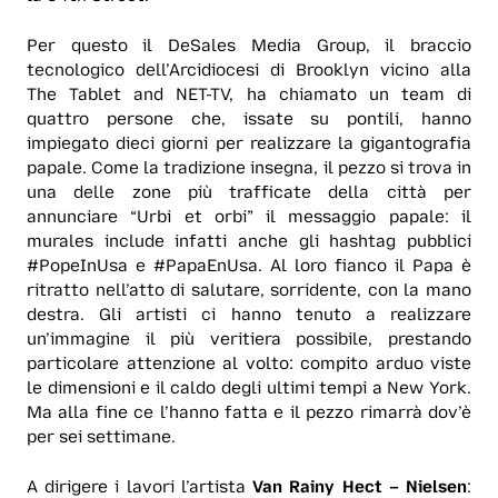
Per questo il DeSales Media Group, il braccio
tecnologico dell’Arcidiocesi di Brooklyn vicino alla
The Tablet and NET-TV, ha chiamato un team di
quattro persone che, issate su pontili, hanno
impiegato dieci giorni per realizzare la gigantografia
papale. Come la tradizione insegna, il pezzo si trova in
una delle zone più trafficate della città per
annunciare “Urbi et orbi” il messaggio papale: il
murales include infatti anche gli hashtag pubblici
#PopeInUsa e #PapaEnUsa. Al loro fianco il Papa è
ritratto nell’atto di salutare, sorridente, con la mano
destra. Gli artisti ci hanno tenuto a realizzare
un’immagine il più veritiera possibile, prestando
particolare attenzione al volto: compito arduo viste
le dimensioni e il caldo degli ultimi tempi a New York.
Ma alla fine ce l’hanno fatta e il pezzo rimarrà dov’è
per sei settimane.
A dirigere i lavori l’artista
Van Rainy Hect – Nielsen
: