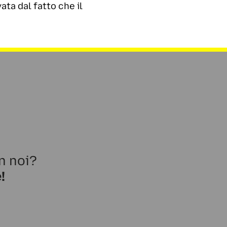
ata dal fatto che il
n noi?
!