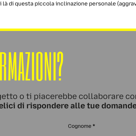
i là di questa piccola inclinazione personale (aggrav
ORMAZIONI?
etto o ti piacerebbe collaborare co
elici di rispondere alle tue domande
Cognome
*