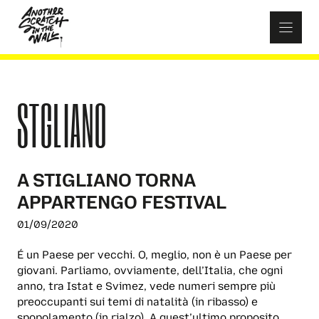
Skip
to
content
STGLIANO
A STIGLIANO TORNA
APPARTENGO FESTIVAL
01/09/2020
É un Paese per vecchi. O, meglio, non è un Paese per
giovani. Parliamo, ovviamente, dell’Italia, che ogni
anno, tra Istat e Svimez, vede numeri sempre più
preoccupanti sui temi di natalità (in ribasso) e
spopolamento (in rialzo). A quest’ultimo proposito,