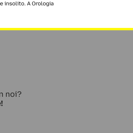
 insolito. A Orologia
n noi?
!