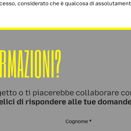
esso, considerato che è qualcosa di assolutamente
ORMAZIONI?
etto o ti piacerebbe collaborare co
elici di rispondere alle tue domande
Cognome
*