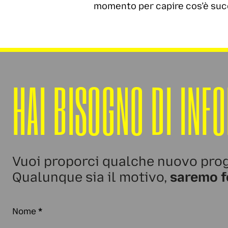
momento per capire cos’è succ
HAI BISOGNO DI INF
Vuoi proporci qualche nuovo prog
Qualunque sia il motivo,
saremo f
Nome
*