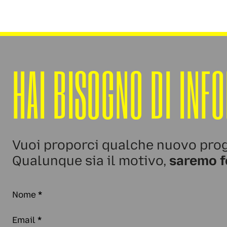
HAI BISOGNO DI INF
Vuoi proporci qualche nuovo prog
Qualunque sia il motivo,
saremo f
Nome
*
Email
*