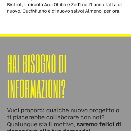
Bistrot, il circolo Arci Ohibò e Zed1 ce l’hanno fatta di
nuovo. CuciMilano è di nuovo salvo! Almeno, per ora.
HAI BISOGNO DI
INFORMAZIONI?
Vuoi proporci qualche nuovo progetto o
ti piacerebbe collaborare con noi?
Qualunque sia il motivo,
saremo felici di