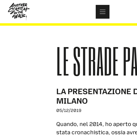
Skip
to
content
LE STRADE P
LA PRESENTAZIONE D
MILANO
05/12/2019
Quando, nel 2014, ho aperto qu
stata cronachistica, ossia avr