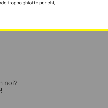
todo troppo ghiotto per chi,
n noi?
!