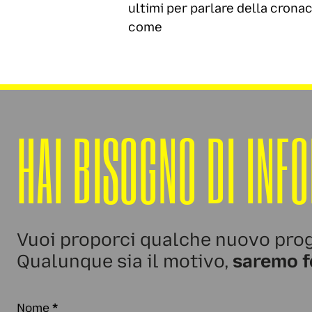
ultimi per parlare della cronac
come
HAI BISOGNO DI INF
Vuoi proporci qualche nuovo prog
Qualunque sia il motivo,
saremo f
Nome
*