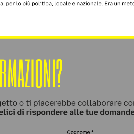
a, per lo più politica, locale e nazionale. Era un me
ORMAZIONI?
etto o ti piacerebbe collaborare co
elici di rispondere alle tue domande
Cognome
*