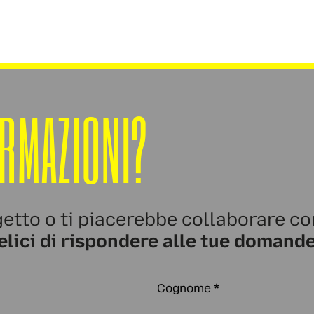
ORMAZIONI?
etto o ti piacerebbe collaborare co
elici di rispondere alle tue domande
Cognome
*