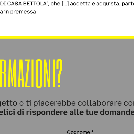
 CASA BETTOLA”, che […] accetta e acquista, parte 
ta in premessa
ORMAZIONI?
etto o ti piacerebbe collaborare co
elici di rispondere alle tue domande
Cognome
*