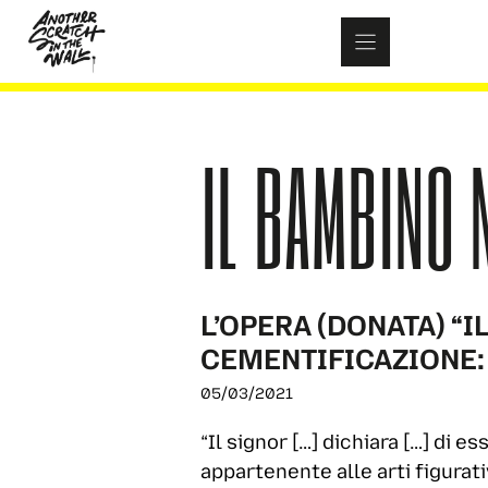
Skip
to
content
IL BAMBINO 
L’OPERA (DONATA) “
CEMENTIFICAZIONE: 
05/03/2021
“Il signor […] dichiara […] di 
appartenente alle arti figurati