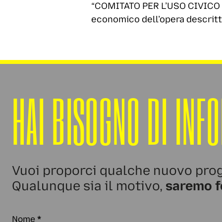
“COMITATO PER L’USO CIVICO DI
economico dell’opera descrit
HAI BISOGNO DI INF
Vuoi proporci qualche nuovo prog
Qualunque sia il motivo,
saremo f
Nome
*