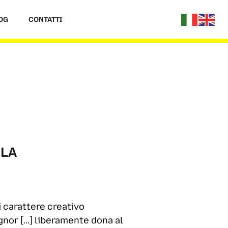
OG
CONTATTI
 LA
di carattere creativo
ignor […] liberamente dona al