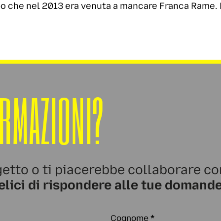
dopo che nel 2013 era venuta a mancare Franca Rame
ORMAZIONI?
etto o ti piacerebbe collaborare co
elici di rispondere alle tue domande
Cognome
*