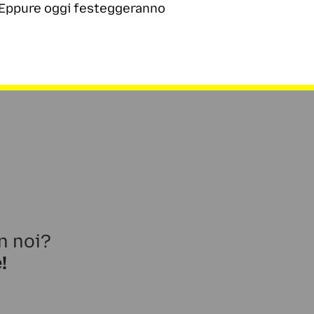
. Eppure oggi festeggeranno
n noi?
!