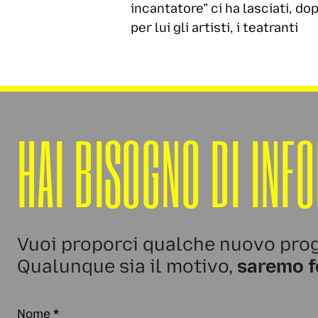
incantatore” ci ha lasciati, 
per lui gli artisti, i teatranti
HAI BISOGNO DI INF
Vuoi proporci qualche nuovo prog
Qualunque sia il motivo,
saremo f
Nome
*