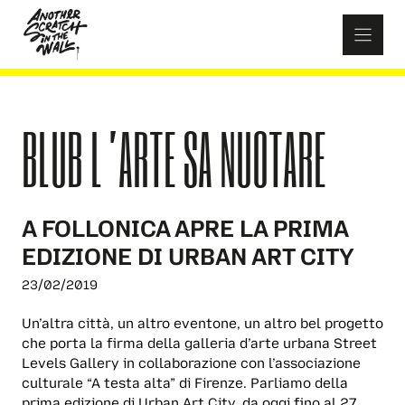
Skip
to
content
BLUB L’ARTE SA NUOTARE
A FOLLONICA APRE LA PRIMA
EDIZIONE DI URBAN ART CITY
23/02/2019
Un’altra città, un altro eventone, un altro bel progetto
che porta la firma della galleria d’arte urbana Street
Levels Gallery in collaborazione con l’associazione
culturale “A testa alta” di Firenze. Parliamo della
prima edizione di Urban Art City, da oggi fino al 27