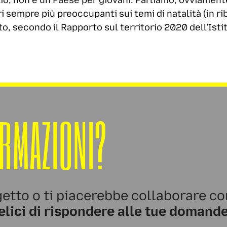
io, non è un Paese per giovani. Parliamo, ovviamente,
i sempre più preoccupanti sui temi di natalità (in r
to, secondo il Rapporto sul territorio 2020 dell’Istit
ORMAZIONI?
etto o ti piacerebbe collaborare co
elici di rispondere alle tue domande