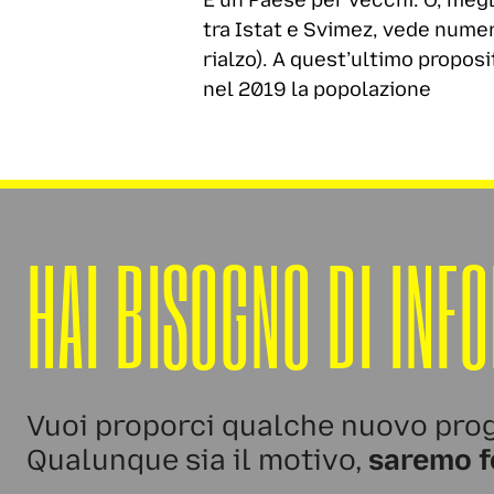
É un Paese per vecchi. O, megl
tra Istat e Svimez, vede numer
rialzo). A quest’ultimo proposi
nel 2019 la popolazione
HAI BISOGNO DI INF
Vuoi proporci qualche nuovo prog
Qualunque sia il motivo,
saremo f