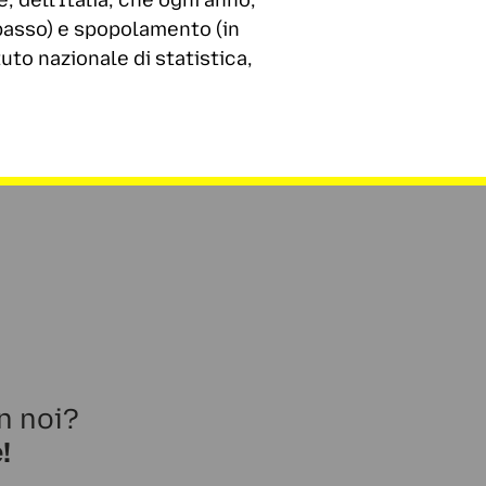
 dell’Italia, che ogni anno,
ibasso) e spopolamento (in
uto nazionale di statistica,
n noi?
!