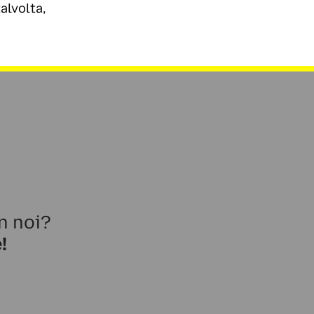
alvolta,
n noi?
!