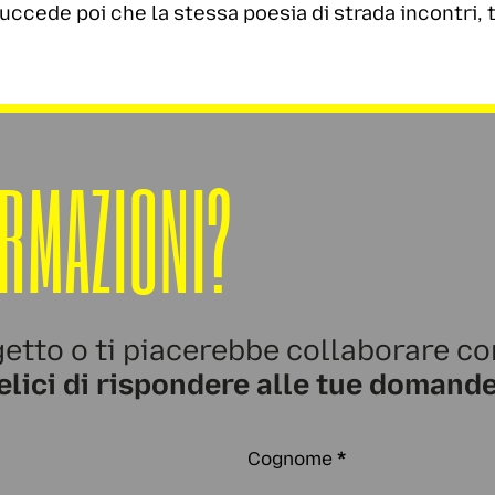
Succede poi che la stessa poesia di strada incontri, t
ORMAZIONI?
etto o ti piacerebbe collaborare co
elici di rispondere alle tue domande
Cognome
*