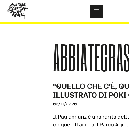
Skip
to
content
ABBIATEGRA
“QUELLO CHE C’È, Q
ILLUSTRATO DI POKI
06/11/2020
Il Pagiannunz è una rarità dell
cinque ettari tra il Parco Agri