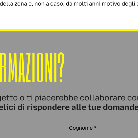
della zona e, non a caso, da molti anni motivo degli 
ORMAZIONI?
etto o ti piacerebbe collaborare co
elici di rispondere alle tue domande
Cognome
*