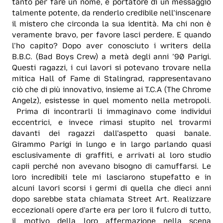
tanto per fare un nome, è portatore di un messaggio
talmente potente, da renderlo credibile nell’inscenare
il mistero che circonda la sua identità. Ma chi non è
veramente bravo, per favore lasci perdere. E quando
l’ho capito? Dopo aver conosciuto i writers della
B.B.C. (Bad Boys Crew) a metà degli anni ’90 Parigi.
Questi ragazzi, i cui lavori si potevano trovare nella
mitica Hall of Fame di Stalingrad, rappresentavano
ciò che di più innovativo, insieme ai T.C.A (The Chrome
Angelz), esistesse in quel momento nella metropoli.
Prima di incontrarli li immaginavo come individui
eccentrici, e invece rimasi stupito nel trovarmi
davanti dei ragazzi dall’aspetto quasi banale.
Girammo Parigi in lungo e in largo parlando quasi
esclusivamente di graffiti, e arrivati al loro studio
capii perché non avevano bisogno di camuffarsi. Le
loro incredibili tele mi lasciarono stupefatto e in
alcuni lavori scorsi i germi di quella che dieci anni
dopo sarebbe stata chiamata Street Art. Realizzare
eccezionali opere d’arte era per loro il fulcro di tutto,
il motivo della loro affermazione nella scena