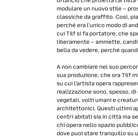
di lancio che proietta l’artist
modulare un nuovo stile – pros
classiche da graffito. Così, pi
perché era l’unico modo di and
cui Tilf si fa portatore, che s
liberamente – ammette, candida
bella da vedere, perché quando
A non cambiare nel suo percors
sua produzione, che ora Tilf mi
su cui l’artista opera rappres
realizzazione sono, spesso, di 
vegetali, volti umani e creatur
architettonici. Questi ultimi a
centri abitati sia in città ma 
chi opera nello spazio pubblico
dove puoi stare tranquillo su 