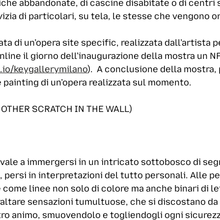
iche abbandonate, di cascine disabitate o di centri 
izia di particolari, su tela, le stesse che vengono o
ta di un’opera site specific, realizzata dall’artista 
online il giorno dell’inaugurazione della mostra un 
.io/keygallerymilano
). A conclusione della mostra,
ive painting di un’opera realizzata sul momento.
NOTHER SCRATCH IN THE WALL)
vale a immergersi in un intricato sottobosco di segni
e, persi in interpretazioni del tutto personali. All
come linee non solo di colore ma anche binari di l
traltare sensazioni tumultuose, che si discostano da 
ro animo, smuovendolo e togliendogli ogni sicurezz