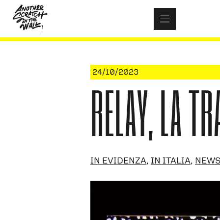
Skip
to
content
24/10/2023
RELAY, LA TR
IN EVIDENZA
,
IN ITALIA
,
NEW