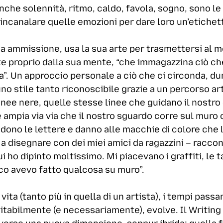
nche solennità, ritmo, caldo, favola, sogno, sono le
incanalare quelle emozioni per dare loro un’etiche
ssa ammissione, usa la sua arte per trasmettersi a
tte proprio dalla sua mente, “che immagazzina ciò ch
ia”. Un approccio personale a ciò che ci circonda, du
no stile tanto riconoscibile grazie a un percorso ar
linee nere, quelle stesse linee che guidano il nostro
mpia via via che il nostro sguardo corre sul muro 
udono le lettere e danno alle macchie di colore ch
o a disegnare con dei miei amici da ragazzini – raccont
ho dipinto moltissimo. Mi piacevano i graffiti, le tag,
ioco avevo fatto qualcosa su muro”.
a (tanto più in quella di un artista), i tempi passa
vitabilmente (e necessariamente), evolve. Il Writing