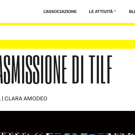
L’ASSOCIAZIONE
LE ATTIVITÀ
BL
ASMISSIONE DI TILF
S
| CLARA AMODEO