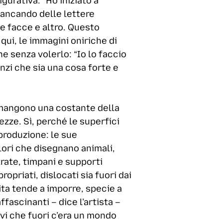
gurativa. “Ho iniziato a
tancando delle lettere
me facce e altro. Questo
qui, le immagini oniriche di
he senza volerlo: “Io lo faccio
nzi che sia una cosa forte e
rimangono una costante della
ezze. Sì, perché le superfici
 produzione: le sue
olori che disegnano animali,
trate, timpani e supporti
opriati, dislocati sia fuori dai
uita tende a imporre, specie a
fascinanti – dice l’artista –
vi che fuori c’era un mondo