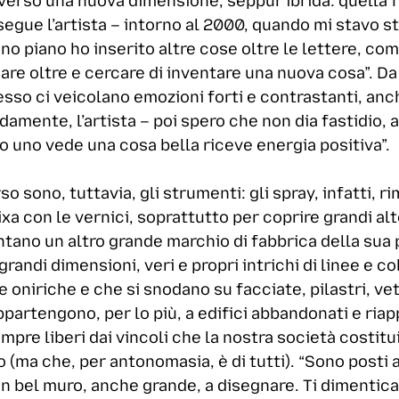
a verso una nuova dimensione, seppur ibrida: quella fi
egue l’artista – intorno al 2000, quando mi stavo s
ano piano ho inserito altre cose oltre le lettere, co
are oltre e cercare di inventare una nuova cosa”. Da 
pesso ci veicolano emozioni forti e contrastanti, anc
mente, l’artista – poi spero che non dia fastidio, a
 uno vede una cosa bella riceve energia positiva”.
o sono, tuttavia, gli strumenti: gli spray, infatti, 
xa con le vernici, soprattutto per coprire grandi alt
entano un altro grande marchio di fabbrica della sua
grandi dimensioni, veri e propri intrichi di linee e c
e oniriche e che si snodano su facciate, pilastri, ve
ppartengono, per lo più, a edifici abbandonati e riappr
sempre liberi dai vincoli che la nostra società costit
 (ma che, per antonomasia, è di tutti). “Sono posti af
un bel muro, anche grande, a disegnare. Ti dimentica