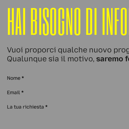
HAI BISOGNO DI INF
Vuoi proporci qualche nuovo prog
Qualunque sia il motivo,
saremo f
Nome
*
Email
*
La tua richiesta
*