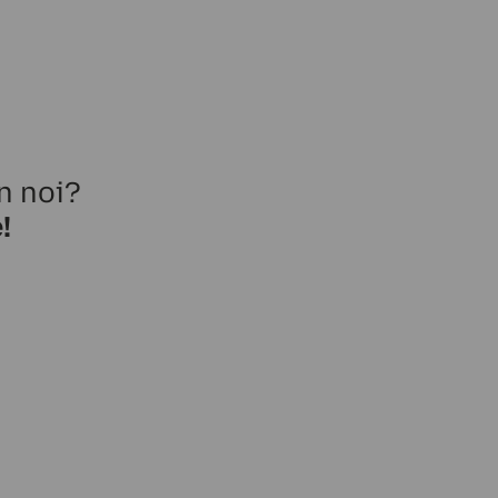
n noi?
!