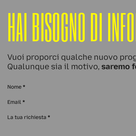
HAI BISOGNO DI INF
Vuoi proporci qualche nuovo prog
Qualunque sia il motivo,
saremo f
Nome
*
Email
*
La tua richiesta
*