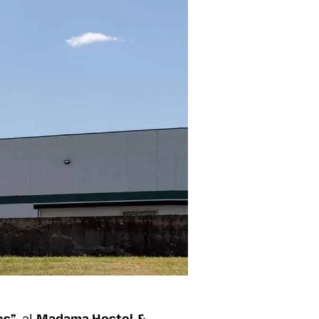
es
”
, al
Madama Hostel &