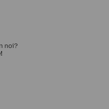
n noi?
!