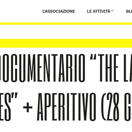
L’ASSOCIAZIONE
LE ATTIVITÀ
BL
DOCUMENTARIO “THE L
ES” + APERITIVO (28 G