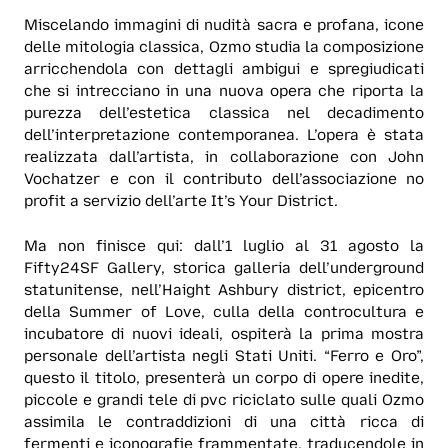
Miscelando immagini di nudità sacra e profana, icone
delle mitologia classica, Ozmo studia la composizione
arricchendola con dettagli ambigui e spregiudicati
che si intrecciano in una nuova opera che riporta la
purezza dell’estetica classica nel decadimento
dell’interpretazione contemporanea. L’opera è stata
realizzata dall’artista, in collaborazione con John
Vochatzer e con il contributo dell’associazione no
profit a servizio dell’arte It’s Your District.
Ma non finisce qui: dall’1 luglio al 31 agosto la
Fifty24SF Gallery, storica galleria dell’underground
statunitense, nell’Haight Ashbury district, epicentro
della Summer of Love, culla della controcultura e
incubatore di nuovi ideali, ospiterà la prima mostra
personale dell’artista negli Stati Uniti. “Ferro e Oro”,
questo il titolo, presenterà un corpo di opere inedite,
piccole e grandi tele di pvc riciclato sulle quali Ozmo
assimila le contraddizioni di una città ricca di
fermenti e iconografie frammentate, traducendole in