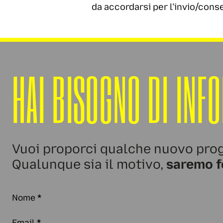
da accordarsi per l’invio/cons
HAI BISOGNO DI INF
Vuoi proporci qualche nuovo prog
Qualunque sia il motivo,
saremo f
Nome
*
Email
*