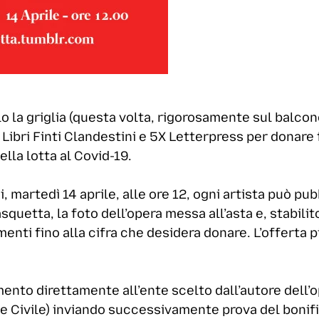
o la griglia (questa volta, rigorosamente sul balcone
 Libri Finti Clandestini e 5X Letterpress per donare 
lla lotta al Covid-19.
i, martedì 14 aprile, alle ore 12, ogni artista può pu
uetta, la foto dell’opera messa all’asta e, stabilito
nti fino alla cifra che desidera donare. L’offerta più
amento direttamente all’ente scelto dall’autore dell
 Civile) inviando successivamente prova del bonific