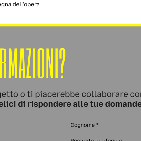
egna dell’opera.
ORMAZIONI?
etto o ti piacerebbe collaborare co
elici di rispondere alle tue domande
Cognome
*
Recapito telefonico