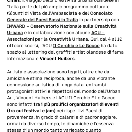
Cities
, il viaggio della creatività urbana olandese in
Italia parte del più ampio programma culturale
(S)punti di Vista dell’
Ambasciata e del Consolato
Generale dei Paesi Bassi in Italia
in partnership con
INWARD – Osservatorio Nazionale sulla Creatività
Urbana
e in collaborazione con alcune
ACU –
Associazioni per la Creatività Urbana
. Qui, dal 4 al 10
ottobre scorsi, l’ACU
Il Cerchio e Le Gocce
ha dato
spazio al lettering del graffiti artist olandese di fama
internazionale
Vincent Huibers
.
Artista e associazione sono legati, oltre che da
amicizia e stima reciproca, anche da una vibrante
connessione artistica di lunga data: entrambi
protagonisti attivi e rispettosi del mondo dell’Urban
Art, Vincent Huibers e l’ACU Il Cerchio E Le Gocce
sono infatti
tra i più prolifici organizzatori di eventi
(tra cui festival e jam)
nei rispettivi Paesi di
provenienza, in grado di calarsi e di padroneggiare,
ormai da diverso tempo, le dinamiche e l’essenza
stessa di un mondo tanto variegato quanto