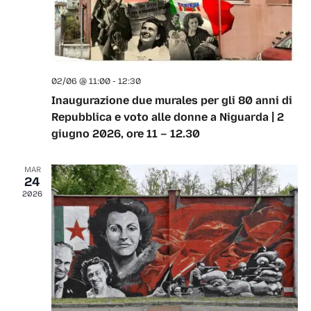
e
o
t
i
n
n
o
t
02/06 @ 11:00
-
12:30
n
Inaugurazione due murales per gli 80 anni di
s
Repubblica e voto alle donne a Niguarda | 2
giugno 2026, ore 11 – 12.30
MAR
24
2026