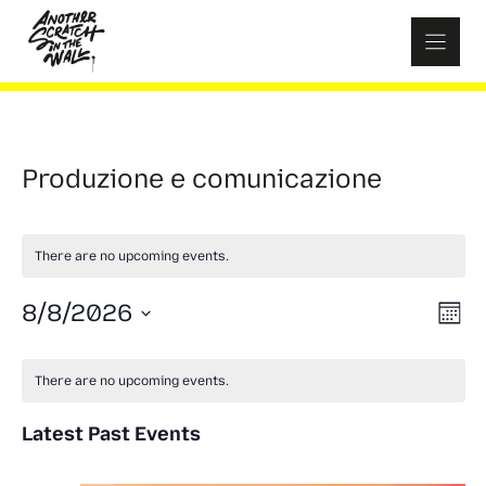
Skip
to
content
Produzione e comunicazione
There are no upcoming events.
V
E
8/8/2026
M
S
o
v
C
i
n
e
There are no upcoming events.
t
e
l
a
h
e
e
Latest Past Events
n
c
l
w
t