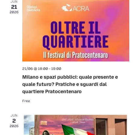
t
JUN
d
21
e
s
V
a
2026
t
i
n
N
e
e
.
d
a
w
a
v
s
r
i
21/06 @ 18:00
-
19:00
N
Milano e spazi pubblici: quale presente e
o
a
g
quale futuro? Pratiche e sguardi dal
quartiere Pratocentenaro
v
f
a
Free
i
E
t
JUN
g
2
v
i
2026
a