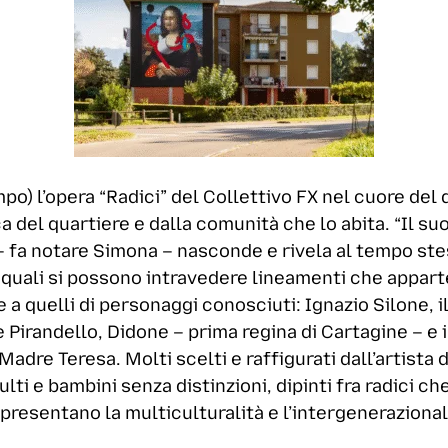
mpo) l’opera “Radici” del Collettivo FX nel cuore del 
ca del quartiere e dalla comunità che lo abita. “Il s
– fa notare Simona – nasconde e rivela al tempo stes
i quali si possono intravedere lineamenti che appart
 quelli di personaggi conosciuti: Ignazio Silone, i
Pirandello, Didone – prima regina di Cartagine – e 
Madre Teresa. Molti scelti e raffigurati dall’artist
lti e bambini senza distinzioni, dipinti fra radici 
presentano la multiculturalità e l’intergeneraziona