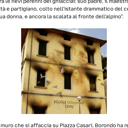
a le nevi perenni dei ghiacciai: suo padre, il maes
à e partigiano, colto nell’istante drammatico del c
ua donna, e ancora la scalata al fronte dell’alpino”.
muro che si affaccia su Piazza Casari, Borondo ha re