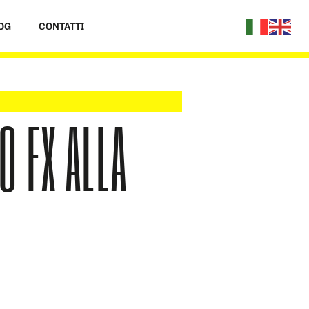
OG
CONTATTI
O FX ALLA