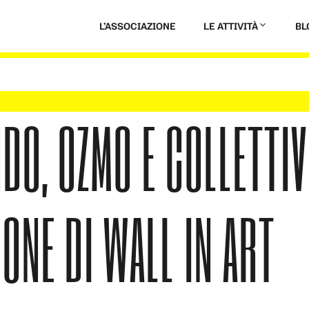
L’ASSOCIAZIONE
LE ATTIVITÀ
BL
DO, OZMO E COLLETTIV
IONE DI WALL IN ART