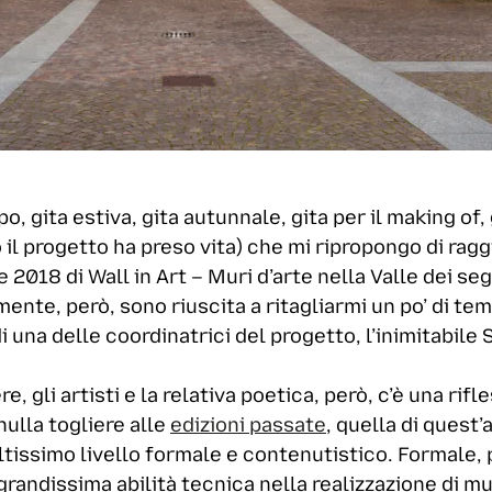
o, gita estiva, gita autunnale, gita per il making of, 
 il progetto ha preso vita) che mi ripropongo di rag
 2018 di Wall in Art – Muri d’arte nella Valle dei se
mente, però, sono riuscita a ritagliarmi un po’ di te
 una delle coordinatrici del progetto, l’inimitabile
e, gli artisti e la relativa poetica, però, c’è una ri
nulla togliere alle
edizioni passate
, quella di quest’
altissimo livello formale e contenutistico. Formale, 
randissima abilità tecnica nella realizzazione di m