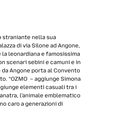
o straniante nella sua
lazza di via Silone ad Angone,
rre la leonardiana e famosissima
n scenari sebini e camuni e in
he da Angone porta al Convento
vento. “OZMO – aggiunge Simona
giunge elementi casuali tra i
 l’anatra, l’animale emblematico
no caro a generazioni di