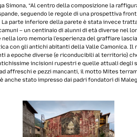
 Simona, “Al centro della composizione la raffigura
espande, seguendo le regole di una prospettiva front
. La parte inferiore della parete è stata invece tra
 camuni – un centinaio di alunni di età diverse nel lo
nella loro memoria l’esperienza del graffiare lasci
tica con gli antichi abitanti della Valle Camonica. Il 
i a epoche diverse (e riconducibili al territorio) ch
ntichissime incisioni rupestri e quelle attuali degli 
 ad affreschi e pezzi mancanti, il motto Mites terram
a è anche stato impresso dai padri fondatori di Maleg