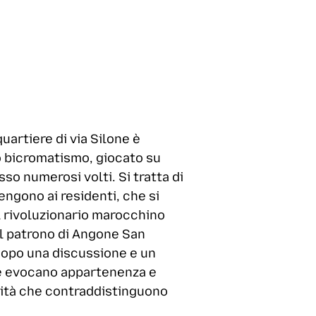
quartiere di via Silone è
uo bicromatismo, giocato su
so numerosi volti. Si tratta di
engono ai residenti, che si
l rivoluzionario marocchino
il patrono di Angone San
a dopo una discussione e un
che evocano appartenenza e
lità che contraddistinguono