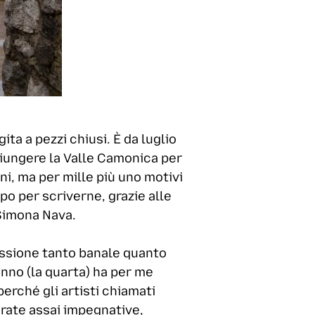
gita a pezzi chiusi. È da luglio
giungere la Valle Camonica per
gni, ma per mille più uno motivi
mpo per scriverne, grazie alle
 Simona Nava.
flessione tanto banale quanto
anno (la quarta) ha per me
perché gli artisti chiamati
urate assai impegnative,