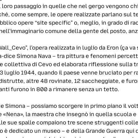
l loro passaggio in quelle che nel gergo vengono ch
hé, come sempre, le opere realizzate parlano sul ter
blico opere “site specific” o, meglio, in grado di rac
nell’immaginario comune della gente del posto, anzi
Wall_Cevo”, l’opera realizzata in luglio da Eron (ça va
ca-dice Simona Nava – tra pittura e fenomeni perce
collettiva di Cevo ed elaborata riflessione sulla tra
l 3 luglio 1944, quando il paese venne bruciato per r
istrutte, altre 48 rovinate, 12 saccheggiate, e fur
anti furono in 800 a rimanere senza un tetto.
ue Simona – possiamo scorgere in primo piano il vo
«Nena», la maestra che insegnò in quella scuola e 
Alle sue spalle compaiono tre scene struggenti coll
vo è dedicato un museo – e della Grande Guerra qui