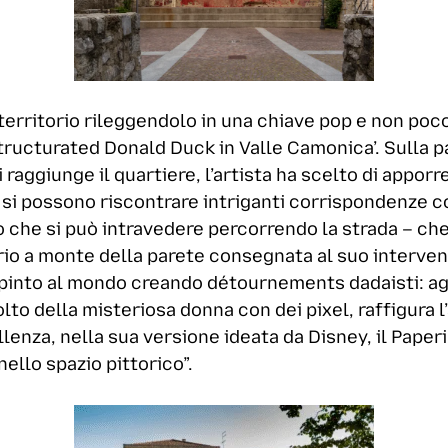
 territorio rileggendolo in una chiave pop e non poc
ructurated Donald Duck in Valle Camonica’. Sulla pa
i raggiunge il quartiere, l’artista ha scelto di appo
si possono riscontrare intriganti corrispondenze co
o che si può intravedere percorrendo la strada – c
prio a monte della parete consegnata al suo inter
dipinto al mondo creando détournements dadaisti: ag
volto della misteriosa donna con dei pixel, raffigura
lenza, nella sua versione ideata da Disney, il Paperi
llo spazio pittorico”.