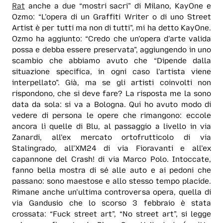
Rat
anche a due “mostri sacri” di Milano, KayOne e
Ozmo: “L’opera di un Graffiti Writer o di uno Street
Artist è per tutti ma non di tutti”, mi ha detto KayOne.
Ozmo ha aggiunto: “Credo che un’opera d’arte valida
possa e debba essere preservata”, aggiungendo in uno
scambio che abbiamo avuto che “Dipende dalla
situazione specifica, in ogni caso l’artista viene
interpellato”. Già, ma se gli artisti coinvolti non
rispondono, che si deve fare? La risposta me la sono
data da sola: si va a Bologna. Qui ho avuto modo di
vedere di persona le opere che rimangono: eccole
ancora lì quelle di Blu, al passaggio a livello in via
Zanardi, all’ex mercato ortofrutticolo di via
Stalingrado, all’XM24 di via Fioravanti e all’ex
capannone del Crash! di via Marco Polo. Intoccate,
fanno bella mostra di sé alle auto e ai pedoni che
passano: sono maestose e allo stesso tempo placide.
Rimane anche un’ultima controversa opera, quella di
via Gandusio che lo scorso 3 febbraio è stata
crossata: “Fuck street art”, “No street art”, si legge