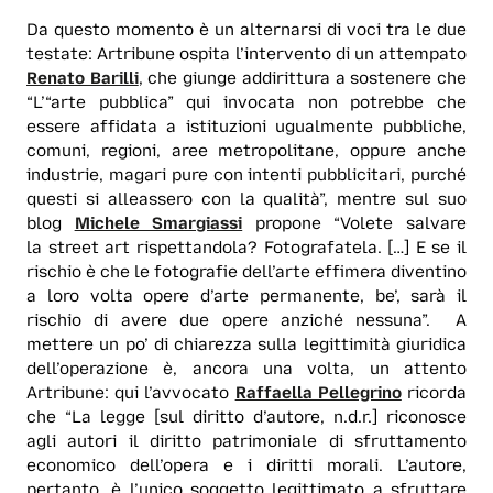
Da questo momento è un alternarsi di voci tra le due
testate: Artribune ospita l’intervento di un attempato
Renato Barilli
, che giunge addirittura a sostenere che
“L’“arte pubblica” qui invocata non potrebbe che
essere affidata a istituzioni ugualmente pubbliche,
comuni, regioni, aree metropolitane, oppure anche
industrie, magari pure con intenti pubblicitari, purché
questi si alleassero con la qualità”, mentre sul suo
blog
Michele Smargiassi
propone “Volete salvare
la street art rispettandola? Fotografatela. […] E se il
rischio è che le fotografie dell’arte effimera diventino
a loro volta opere d’arte permanente, be’, sarà il
rischio di avere due opere anziché nessuna”. A
mettere un po’ di chiarezza sulla legittimità giuridica
dell’operazione è, ancora una volta, un attento
Artribune: qui l’avvocato
Raffaella Pellegrino
ricorda
che “La legge [sul diritto d’autore, n.d.r.] riconosce
agli autori il diritto patrimoniale di sfruttamento
economico dell’opera e i diritti morali. L’autore,
pertanto, è l’unico soggetto legittimato a sfruttare