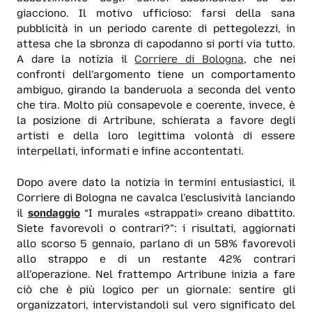
giacciono. Il motivo ufficioso: farsi della sana
pubblicità in un periodo carente di pettegolezzi, in
attesa che la sbronza di capodanno si porti via tutto.
A dare la notizia il
Corriere di Bologna
, che nei
confronti dell’argomento tiene un comportamento
ambiguo, girando la banderuola a seconda del vento
che tira. Molto più consapevole e coerente, invece, è
la posizione di Artribune, schierata a favore degli
artisti e della loro legittima volontà di essere
interpellati, informati e infine accontentati.
Dopo avere dato la notizia in termini entusiastici, il
Corriere di Bologna ne cavalca l’esclusività lanciando
il
sondaggio
“I murales «strappati» creano dibattito.
Siete favorevoli o contrari?”: i risultati, aggiornati
allo scorso 5 gennaio, parlano di un 58% favorevoli
allo strappo e di un restante 42% contrari
all’operazione. Nel frattempo Artribune inizia a fare
ciò che è più logico per un giornale: sentire gli
organizzatori, intervistandoli sul vero significato del