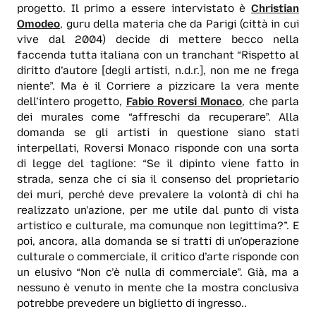
progetto. Il primo a essere intervistato è
Christian
Omodeo
, guru della materia che da Parigi (città in cui
vive dal 2004) decide di mettere becco nella
faccenda tutta italiana con un
tranchant
“Rispetto al
diritto d’autore [degli artisti, n.d.r.], non me ne frega
niente”. Ma è il Corriere a pizzicare la vera mente
dell’intero progetto,
Fabio Roversi Monaco
, che parla
dei murales come “affreschi da recuperare”. Alla
domanda se gli artisti in questione siano stati
interpellati, Roversi Monaco risponde con una sorta
di legge del taglione: “Se il dipinto viene fatto in
strada, senza che ci sia il consenso del proprietario
dei muri, perché deve prevalere la volontà di chi ha
realizzato un’azione, per me utile dal punto di vista
artistico e culturale, ma comunque non legittima?”. E
poi, ancora, alla domanda se si tratti di un’operazione
culturale o commerciale, il critico d’arte risponde con
un elusivo “Non c’è nulla di commerciale”. Già, ma a
nessuno è venuto in mente che la mostra conclusiva
potrebbe prevedere un biglietto di ingresso..