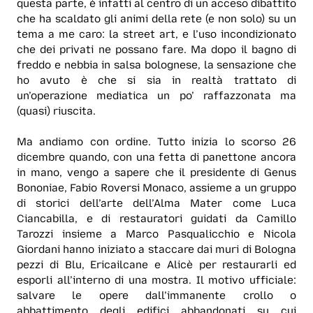
questa parte, è infatti al centro di un acceso dibattito
che ha scaldato gli animi della rete (e non solo) su un
tema a me caro: la street art, e l’uso incondizionato
che dei privati ne possano fare. Ma dopo il bagno di
freddo e nebbia in salsa bolognese, la sensazione che
ho avuto è che si sia in realtà trattato di
un’operazione mediatica un po’ raffazzonata ma
(quasi) riuscita.
Ma andiamo con ordine. Tutto inizia lo scorso 26
dicembre quando, con una fetta di panettone ancora
in mano, vengo a sapere che il presidente di Genus
Bononiae, Fabio Roversi Monaco, assieme a un gruppo
di storici dell’arte dell’Alma Mater come Luca
Ciancabilla, e di restauratori guidati da Camillo
Tarozzi insieme a Marco Pasqualicchio e Nicola
Giordani hanno iniziato a staccare dai muri di Bologna
pezzi di Blu, Ericailcane e Alicè per restaurarli ed
esporli all’interno di una mostra. Il motivo ufficiale:
salvare le opere dall’immanente crollo o
abbattimento degli edifici abbandonati su cui