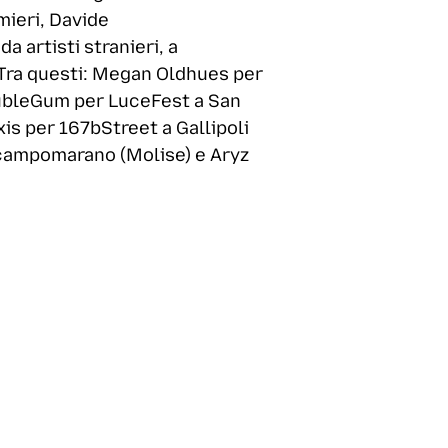
mieri, Davide
a artisti stranieri, a
. Tra questi: Megan Oldhues per
 BubleGum per LuceFest a San
xis per 167bStreet a Gallipoli
itacampomarano (Molise) e Aryz