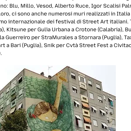
no: Blu, Millo, Vesod, Alberto Ruce, Igor Scalisi Pal
o, ci sono anche numerosi muri realizzati in Italia d
mo internazionale dei festival di Street Art italiani
lia), Kitsune per Gulìa Urbana a Crotone (Calabria),
la Guerreiro per StraMurales a Stornara (Puglia), Ta
art a Bari (Puglia), Snik per Cvtà Street Fest a Civ
.