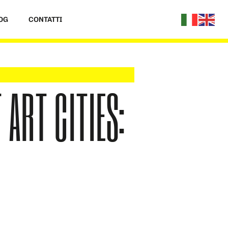
OG
CONTATTI
 ART CITIES: