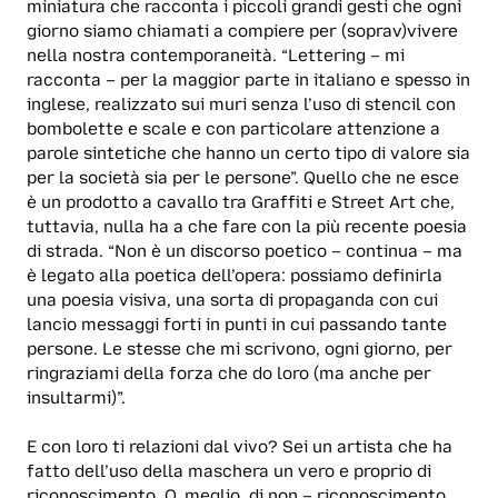
miniatura che racconta i piccoli grandi gesti che ogni
giorno siamo chiamati a compiere per (soprav)vivere
nella nostra contemporaneità. “Lettering – mi
racconta – per la maggior parte in italiano e spesso in
inglese, realizzato sui muri senza l’uso di stencil con
bombolette e scale e con particolare attenzione a
parole sintetiche che hanno un certo tipo di valore sia
per la società sia per le persone”. Quello che ne esce
è un prodotto a cavallo tra Graffiti e Street Art che,
tuttavia, nulla ha a che fare con la più recente poesia
di strada. “Non è un discorso poetico – continua – ma
è legato alla poetica dell’opera: possiamo definirla
una poesia visiva, una sorta di propaganda con cui
lancio messaggi forti in punti in cui passando tante
persone. Le stesse che mi scrivono, ogni giorno, per
ringraziami della forza che do loro (ma anche per
insultarmi)”.
E con loro ti relazioni dal vivo? Sei un artista che ha
fatto dell’uso della maschera un vero e proprio di
riconoscimento. O, meglio, di non – riconoscimento.