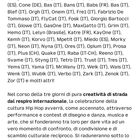
(ES), Cone (DE), Bas (IT), Bans (IT), Babs (FR), Bas (IT),
Blef (IT), Orgh (IT), Onem (IT), Fre1 (IT), Fabrizio De
Tommaso (IT), FlyCat (IT), Fosk (IT), Giorgio Bartocci
(IT), Giowe (IT), GasOne (IT), MaxGatto (IT), Grim (IT),
Hemo (IT), Lelyn (Brasile), Katre (FR), KayOne (IT),
Kemh (IT), Korvo (IT), Mpetit (IT), Miedo (ES), Morky
(IT), Neon (IT), Nyna (IT), Ores (IT), Opium (IT), Prosa
(IT), Plus (CH), Quake (IT), Raba (IT-CH), Reeno (IT),
Svame (IT), Styng (IT), Tetro (IT), Trust (IT), Tres (IT),
Yems (IT), Yama (IT), Mr.Wany (IT), Weik (IT), Wais (IT),
Wenk (IT), Wubik (IT), Verbo (IT), Zark (IT), Zenok (IT),
Zor (IT) e molti altri!
Nel corso della tre giorni di pura
creatività di strada
dal respiro internazionale
, la celebrazione della
cultura Hip Hop avverrà, come accennato, attraverso
performance e contest di disegno e danza, musica e
arte, che si fonderanno tra loro per dare vita ad un
vero momento di confronto, di condivisione e di
scambio culturale reciproco. Si raduneranno sotto lo