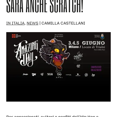
SARÀ ANCHE SCRATCH!
IN ITALIA
,
NEWS
| CAMILLA CASTELLANI
Per appassionati, cultori e neofiti dell’Hip Hop e